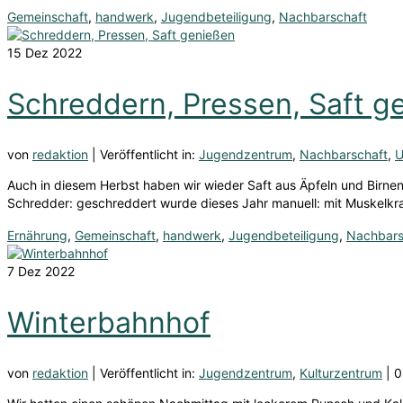
Gemeinschaft
,
handwerk
,
Jugendbeteiligung
,
Nachbarschaft
15
Dez 2022
Schreddern, Pressen, Saft g
von
redaktion
|
Veröffentlicht in:
Jugendzentrum
,
Nachbarschaft
,
U
Auch in diesem Herbst haben wir wieder Saft aus Äpfeln und Birnen
Schredder: geschreddert wurde dieses Jahr manuell: mit Muskelkr
Ernährung
,
Gemeinschaft
,
handwerk
,
Jugendbeteiligung
,
Nachbars
7
Dez 2022
Winterbahnhof
von
redaktion
|
Veröffentlicht in:
Jugendzentrum
,
Kulturzentrum
|
0