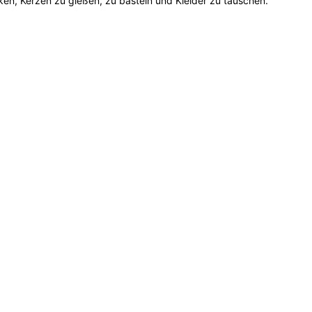
n, Kerzen zu gießen, zu basteln und Kleider zu tauschen.