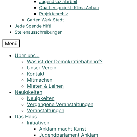
Jugendsozialarbeit
Quartiersprojekt: Klima.Anbau
Projektearchiv
Garten.Werk.Stadt
Jede Spende hilft!
Stellenausschreibungen
Menü
Über uns…
Was ist der Demokratiebahnhof?
Unser Verein
Kontakt
Mitmachen
Mieten & Leihen
Neuigkeiten
Neuigkeiten
Vergangene Veranstaltungen
Veranstaltungen
Das Haus
Initiativen
Anklam macht Kunst
Jugendparlament Anklam