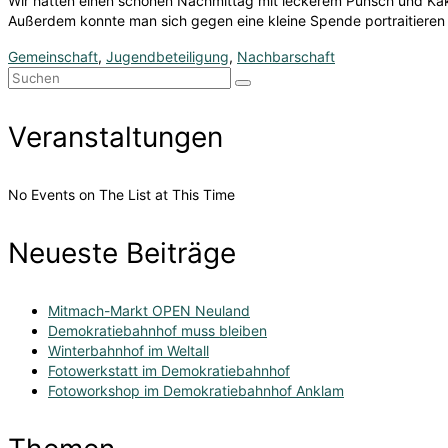
Wir hatten einen schönen Nachmittag mit leckerem Punsch und Kak
Außerdem konnte man sich gegen eine kleine Spende portraitieren
Gemeinschaft
,
Jugendbeteiligung
,
Nachbarschaft
Suchen
nach:
Veranstaltungen
No Events on The List at This Time
Neueste Beiträge
Mitmach-Markt OPEN Neuland
Demokratiebahnhof muss bleiben
Winterbahnhof im Weltall
Fotowerkstatt im Demokratiebahnhof
Fotoworkshop im Demokratiebahnhof Anklam