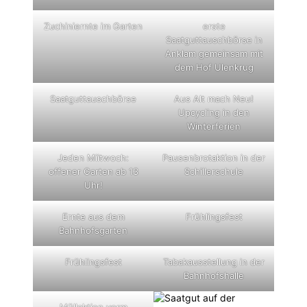
Zuchiniernte im Garten
erste
Saatguttauschbörse in
Anklam gemeinsam mit
dem Hof Ulenkrug
Saatguttauschbörse
Aus Alt mach Neu!
Upcycling in den
Winterferien
Jeden Miitwoch:
Pausenbrotaktion in der
offener Garten ab 13
Schillerschule
Uhr!
Ernte aus dem
Frühlingsfest
Bahnhofsgarten
Frühlingsfest
Tabakausstellung in der
Bahnhofshalle
Müllaktion vorm