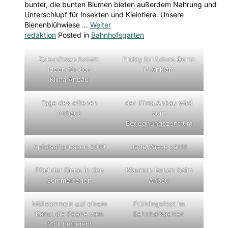
bunter, die bunten Blumen bieten außerdem Nahrung und
Unterschlupf für Insekten und Kleintiere. Unsere
Bienenblühwiese …
Weiter
redaktion
Posted in
Bahnhofsgarten
Zukunftswerkstatt:
Friday for future Demo
Ideen für den
in Anklam
Klima.Anbau
Tage des offenen
der Klima.Anbau wird
Anbaus
zum
Begegnungszentrum
Apfelsaftpressen 2019
Jede Wiese zählt!
Pfad der Sinne in den
Maurern lernen beim
Sommerferien
Anbau
Müllsammeln auf einem
Frühlingsfest im
Kanu: die Peene vom
Bahnhofsgarten
Müll befreien!