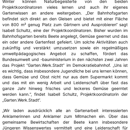
Winter können Naturbegeisterte von den beiden
Projektkoordinatoren vieles lernen und auch ihr eigenes
Gartenwissen an andere weitergeben. „Der Bahnhofsgarten
befindet sich direkt an den Gleisen und bietet mit einer Fläche
von 800 m² genug Platz zum Gärtnern und Ausprobieren“ sagt
Isabell Schultz, eine der Projektkoordinatoren. Bisher wurden im
Bahnhofsgarten bereits Beete angelegt, Gemüse geernet und das
ein oder andere Gartenfest gefeiert. Um solche Aktivitäten auch
zukünftig und verstärkt umzusetzen sowie ein regelmäßiges
umweltpädagogisches Angebot zu schaffen, fördert das
Bundesumwelt und -bauministerium in den nächsten zwei Jahren
das Projekt “Garten.Werk.Stadt” im Demokratiebahnhof. „Uns ist
es wichtig, dass insbesondere Jugendliche bei uns lernen können,
dass Gemüse und Obst nicht nur aus dem Supermarkt kommt
und das mit ein wenig Arbeit und Leidenschaft über fast das
ganze Jahr hinweg frisches und leckeres Gemüse geerntet
werden kann.“, findet Isabell Schultz, Projektkoordinatorin der
„Garten.Werk.Stadt“.
„Wir laden ausdrücklich alle an Gartenarbeit interessierten
Anklamerinnen und Anklamer zum Mitmachen ein. Über das
gemeinsame Bewirtschaften der Beete kann insbesondere
Jüngeren Wissenswertes vermittelt und eine Leidenschaft für