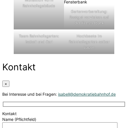
Bahnhofsgebäude
Gartenvorbereitung:
Saatgut vorziehen auf
der Fensterbank
Team Bahnhofsgarten:
Hochbeete im
Isabell und Carl
Bahnhofsgarten selber
bauen
Kontakt
×
Bei Interesse und bei Fragen:
isabell@demokratiebahnhof.de
Kontakt
Name (Pflichtfeld)