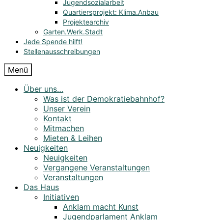
Jugendsozialarbeit
Quartiersprojekt: Klima.Anbau
Projektearchiv
Garten.Werk.Stadt
Jede Spende hilft!
Stellenausschreibungen
Menü
Über uns…
Was ist der Demokratiebahnhof?
Unser Verein
Kontakt
Mitmachen
Mieten & Leihen
Neuigkeiten
Neuigkeiten
Vergangene Veranstaltungen
Veranstaltungen
Das Haus
Initiativen
Anklam macht Kunst
Jugendparlament Anklam