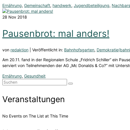
Ernährung
,
Gemeinschaft
,
handwerk
,
Jugendbeteiligung
,
Nachbars
28
Nov 2018
Pausenbrot: mal anders!
von
redaktion
|
Veröffentlicht in:
Bahnhofsgarten
,
Demokratie(bahnh
Am 20.11. fand in der Regionalen Schule „Fridrich Schiller“ ein P
serviert von Teilnehmenden der AG „Mc Donalds & Co?“ mit Unter
Ernährung
,
Gesundheit
Suchen
nach:
Veranstaltungen
No Events on The List at This Time