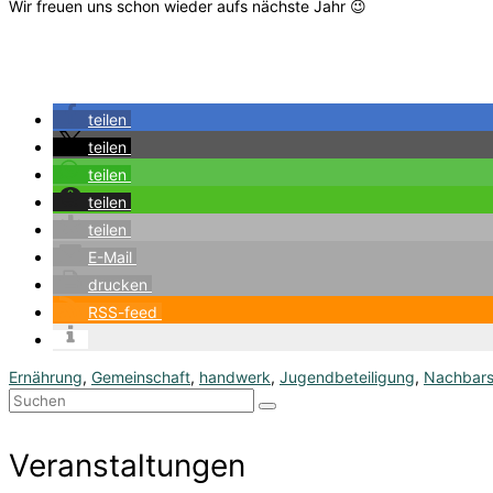
Wir freuen uns schon wieder aufs nächste Jahr 😉
teilen
teilen
teilen
teilen
teilen
E-Mail
drucken
RSS-feed
Ernährung
,
Gemeinschaft
,
handwerk
,
Jugendbeteiligung
,
Nachbars
Suchen
nach:
Veranstaltungen