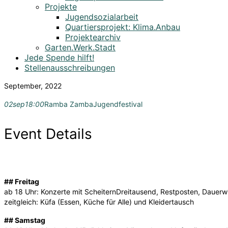
Projekte
Jugendsozialarbeit
Quartiersprojekt: Klima.Anbau
Projektearchiv
Garten.Werk.Stadt
Jede Spende hilft!
Stellenausschreibungen
September, 2022
02
sep
18:00
Ramba Zamba
Jugendfestival
Event Details
## Freitag
ab 18 Uhr: Konzerte mit ScheiternDreitausend, Restposten, Dauerwil
zeitgleich: Küfa (Essen, Küche für Alle) und Kleidertausch
## Samstag