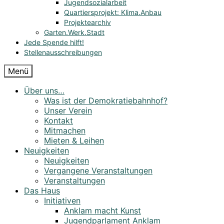
Jugendsozialarbeit
Quartiersprojekt: Klima.Anbau
Projektearchiv
Garten.Werk.Stadt
Jede Spende hilft!
Stellenausschreibungen
Menü
Über uns…
Was ist der Demokratiebahnhof?
Unser Verein
Kontakt
Mitmachen
Mieten & Leihen
Neuigkeiten
Neuigkeiten
Vergangene Veranstaltungen
Veranstaltungen
Das Haus
Initiativen
Anklam macht Kunst
Jugendparlament Anklam