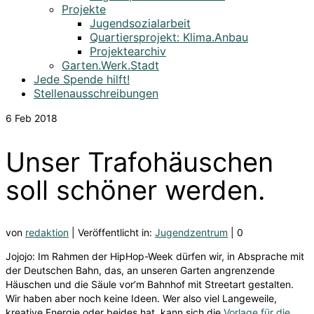
Projekte
Jugendsozialarbeit
Quartiersprojekt: Klima.Anbau
Projektearchiv
Garten.Werk.Stadt
Jede Spende hilft!
Stellenausschreibungen
6
Feb 2018
Unser Trafohäuschen
soll schöner werden.
von
redaktion
|
Veröffentlicht in:
Jugendzentrum
|
0
Jojojo: Im Rahmen der HipHop-Week dürfen wir, in Absprache mit
der Deutschen Bahn, das, an unseren Garten angrenzende
Häuschen und die Säule vor’m Bahnhof mit Streetart gestalten.
Wir haben aber noch keine Ideen. Wer also viel Langeweile,
kreative Energie oder beides hat, kann sich die
Vorlage für die