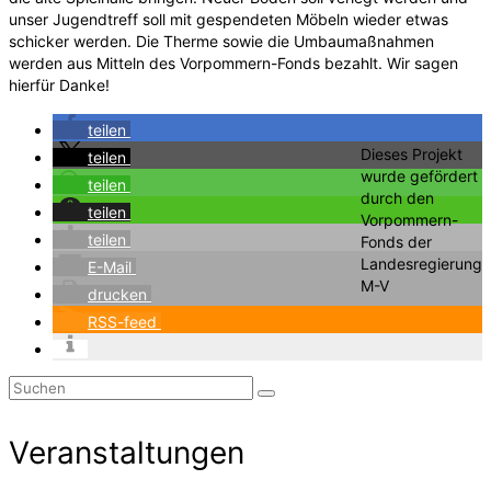
unser Jugendtreff soll mit gespendeten Möbeln wieder etwas
schicker werden. Die Therme sowie die Umbaumaßnahmen
werden aus Mitteln des Vorpommern-Fonds bezahlt. Wir sagen
hierfür Danke!
teilen
Dieses Projekt
teilen
wurde gefördert
teilen
durch den
teilen
Vorpommern-
teilen
Fonds der
Landesregierung
E-Mail
M-V
drucken
RSS-feed
Suchen
nach:
Veranstaltungen