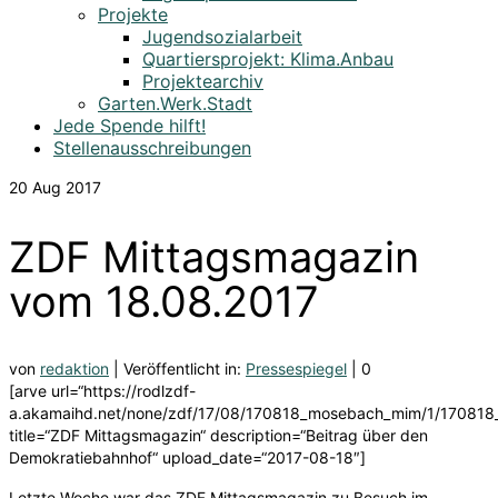
Projekte
Jugendsozialarbeit
Quartiersprojekt: Klima.Anbau
Projektearchiv
Garten.Werk.Stadt
Jede Spende hilft!
Stellenausschreibungen
20
Aug 2017
ZDF Mittagsmagazin
vom 18.08.2017
von
redaktion
|
Veröffentlicht in:
Pressespiegel
|
0
[arve url=“https://rodlzdf-
a.akamaihd.net/none/zdf/17/08/170818_mosebach_mim/1/1708
title=“ZDF Mittagsmagazin“ description=“Beitrag über den
Demokratiebahnhof“ upload_date=“2017-08-18″]
Letzte Woche war das ZDF Mittagsmagazin zu Besuch im