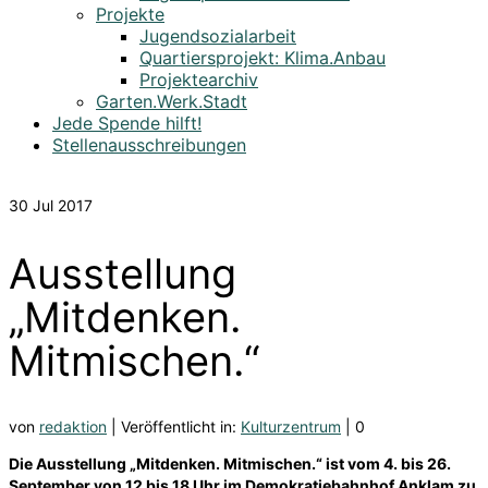
Projekte
Jugendsozialarbeit
Quartiersprojekt: Klima.Anbau
Projektearchiv
Garten.Werk.Stadt
Jede Spende hilft!
Stellenausschreibungen
30
Jul 2017
Ausstellung
„Mitdenken.
Mitmischen.“
von
redaktion
|
Veröffentlicht in:
Kulturzentrum
|
0
Die Ausstellung „Mitdenken. Mitmischen.“ ist vom 4. bis 26.
September von 12 bis 18 Uhr im Demokratiebahnhof Anklam zu